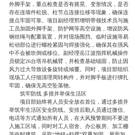
外脚手架，重点检查是否有摇晃、变形情况，是否
存在连墙件松脱、柱节点连接位移等现象，确保连
接点牢固可靠。项目副经理邢增明带领技术员与施
工员加固外脚手架、防护网等高空设施，增设防风
钢丝绳与配重装置，并对现场围挡、临时设施等易
松动部位进行螺栓紧固与焊接强化，确保其在强风
中不会被吹倒或移位。副经理岳江波指挥机械操作
员锁定26台塔吊机械臂，并检查基础锚固，防止因
风力过大导致设备旋转或倾覆。同时，项目部组织
现场工人仔细清理周转构件，并对脚手板进行绑扎
牢固，确保无高空坠落物。
筑牢防线 多措并举保生活区
项目部始终将人员安全放在首位，通过多措并
举筑牢生活区安全防线。安排后勤人员通过微信、
电话等方式通知所有人员，在大风预警期间不要进
入施工区域，同时对工人宿舍、办公板房、加工棚
等临时建筑，采取“地锚+斜撑”双重加固，屋面加