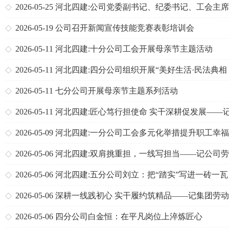
2026-05-25
河北四建:公司党委副书记、纪委书记、工会主
建格带队赴项目部检查指导“三点联创”工作
2026-05-19
公司召开新闻宣传技能竞赛表彰培训会
2026-05-11
河北四建:十分公司工会开展母亲节主题活动
2026-05-11
河北四建:四分公司组织开展“美好生活·民法典相
伴”主题系列活动
2026-05-11
七分公司开展母亲节主题系列活动
2026-05-11
河北四建:匠心笃行担使命 实干深耕促发展——
司劳动模范杨振远
2026-05-09
河北四建:一分公司工会多元化举措提升职工幸
2026-05-06
河北四建:双肩挑重担，一线写担当——记公司
模范一分公司池鹏泽
2026-05-06
河北四建:五分公司刘立：把“踏实”写进一砖一瓦
2026-05-06
深耕一线践初心 实干履约筑精品——记集团劳
范、三分公司行唐项目经理张泽
2026-05-06
四分公司白金恒：在平凡岗位上淬炼匠心