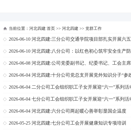
河北四建
当前位置：
河北四建:首页
>>
河北四建
>>
党群工作
2026-06-10
河北四建:三分公司交通学院项目部扎实开展六
境日主题系列活动
2026-06-10
河北四建:八分公司：以红色初心筑牢安全生产
2026-06-08
河北四建:公司党委副书记、纪委书记、工会主
建格一行到天津分公司、一分公司检查指导“三点联创”工作
2026-06-04
河北四建:十分公司党总支开展党外知识分子“参
公、实干为民”主题教育
2026-06-04
二分公司工会组织职工子女开展迎“六一”系列活
2026-06-04
七分公司工会组织职工子女开展迎“六一”系列活
2026-06-04
河北四建:六分公司两起暖心善举彰显国企温度
2026-05-25
河北四建:七分公司工会开展健康知识专项培训